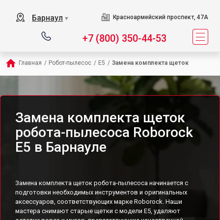
Барнаул
Красноармейский проспект, 47А
▼
+7 (800) 350-44-53
Главная
/
Робот-пылесос
/
E5
/
Замена комплекта щеток
Замена комплекта щеток
робота-пылесоса Roborock
E5 в Барнауле
Замена комплекта щеток робота-пылесоса начинается с
подготовки необходимых инструментов и оригинальных
аксессуаров, соответствующих марке Roborock. Наши
мастера снимают старые щетки с модели E5, удаляют