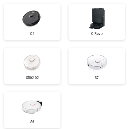
Q5
Q Revo
S502-02
S7
S6