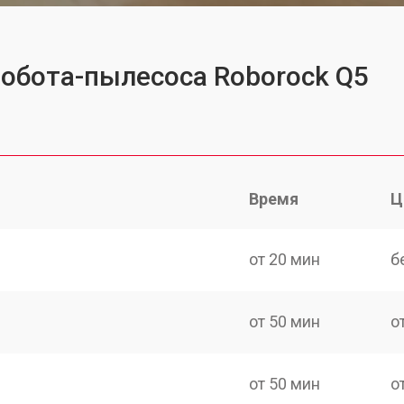
робота-пылесоса Roborock Q5
Время
Ц
от 20 мин
б
от 50 мин
о
от 50 мин
о