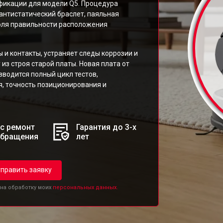
фикации для модели Q5. Процедура
 антистатический браслет, паяльная
оля правильности расположения
и контакты, устраняет следы коррозии и
 из строя старой платы. Новая плата от
зводится полный цикл тестов,
, точность позиционирования и
с ремонт
Гарантия до 3-х
обращения
лет
править заявку
 на обработку моих
персональных данных.