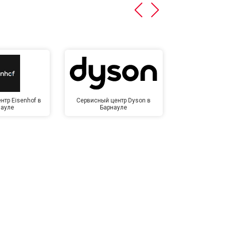
нтр Eisenhof в
Сервисный центр Dyson в
Сервисный
науле
Барнауле
Бар