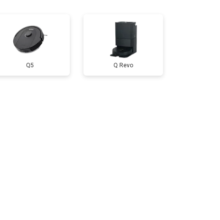
Q5
Q Revo