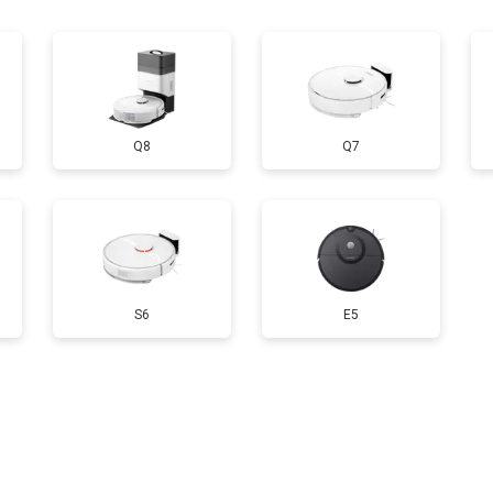
Q8
Q7
S6
E5