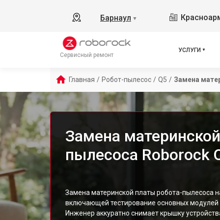
Красноарм
Барнаул
▼
УСЛУГИ
Сервисный ремонт
Главная
/
Робот-пылесос
/
Q5
/
Замена мате
Замена материнской
пылесоса Roborock 
Замена материнской платы робота-пылесоса н
включающей тестирование основных модулей и
Инженер аккуратно снимает крышку устройства