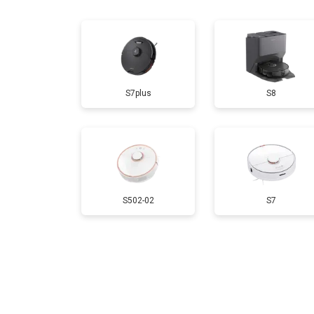
S7plus
S8
S502-02
S7