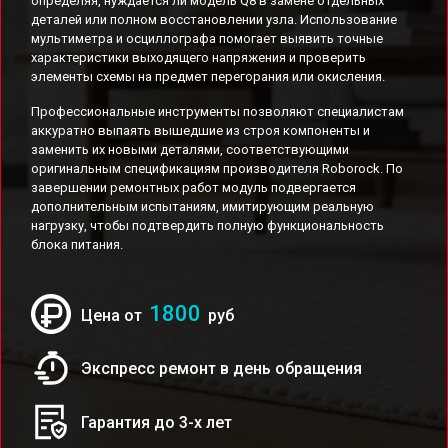
определяя, нуждается ли модель Q8 в замене отдельных
деталей или полном восстановлении узла. Использование
мультиметра и осциллографа помогает выявить точные
характеристики выходящего напряжения и проверить
элементы схемы на предмет перегорания или окисления.
Профессиональные инструменты позволяют специалистам
аккуратно выпаять вышедшие из строя компоненты и
заменить их новыми деталями, соответствующими
оригинальным спецификациям производителя Roborock. По
завершении ремонтных работ модуль подвергается
дополнительным испытаниям, имитирующим реальную
нагрузку, чтобы подтвердить полную функциональность
блока питания.
1800
Цена от
руб
Экспресс ремонт в день обращения
Гарантия до 3-х лет