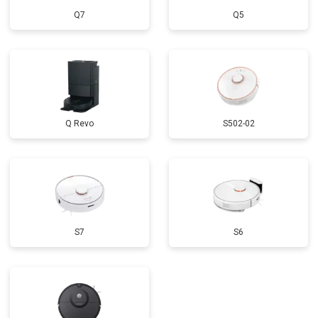
Q7
Q5
Q Revo
S502-02
S7
S6