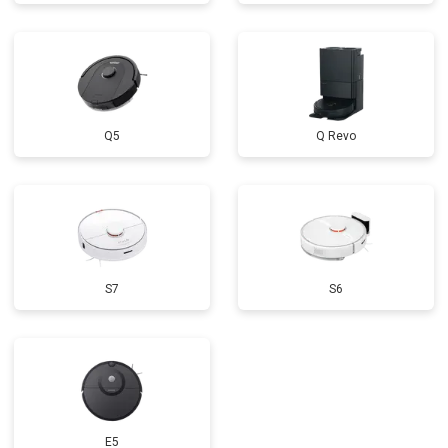
Q5
Q Revo
S7
S6
E5