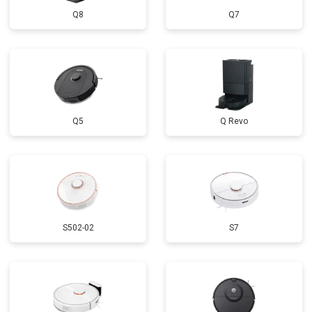
Q8
Q7
Q5
Q Revo
S502-02
S7