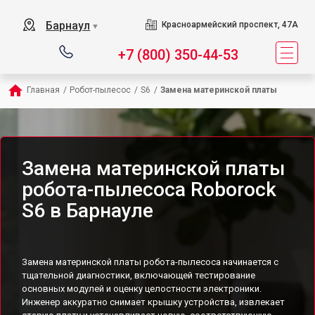
Барнаул
Красноармейский проспект, 47А
▼
+7 (800) 350-44-53
Главная
/
Робот-пылесос
/
S6
/
Замена материнской платы
Замена материнской платы
робота-пылесоса Roborock
S6 в Барнауле
Замена материнской платы робота-пылесоса начинается с
тщательной диагностики, включающей тестирование
основных модулей и оценку целостности электроники.
Инженер аккуратно снимает крышку устройства, извлекает