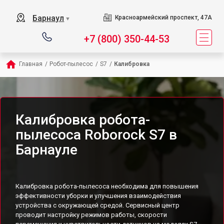
Барнаул
Красноармейский проспект, 47А
▼
+7 (800) 350-44-53
Главная
/
Робот-пылесос
/
S7
/
Калибровка
Калибровка робота-
пылесоса Roborock S7 в
Барнауле
Калибровка робота-пылесоса необходима для повышения
эффективности уборки и улучшения взаимодействия
устройства с окружающей средой. Сервисный центр
проводит настройку режимов работы, скорости