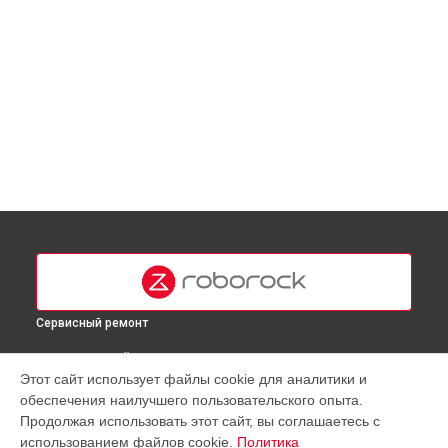
Сервисный ремонт
ВЫБЕРИ СВОЙ ГОРОД
Этот сайт использует файлы cookie для аналитики и
Калибровка робота-пылесоса S7 Roborock в
Москве
обеспечения наилучшего пользовательского опыта.
Калибровка робота-пылесоса S7 Roborock в
Краснодаре
Продолжая использовать этот сайт, вы соглашаетесь с
Калибровка робота-пылесоса S7 Roborock в
Ростове-на-
использованием файлов cookie.
Политика