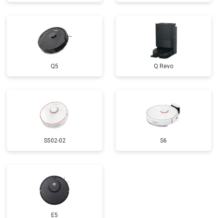
Q5
Q Revo
S502-02
S6
E5