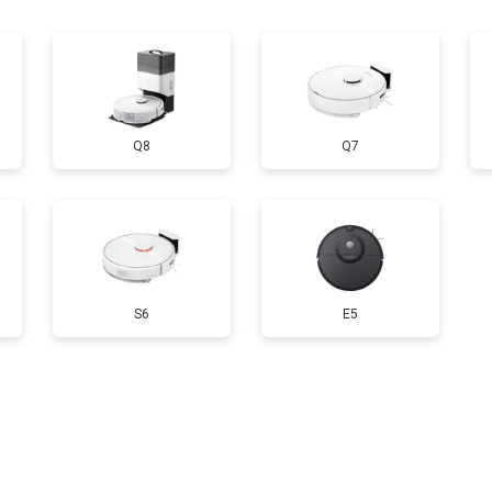
Q8
Q7
S6
E5