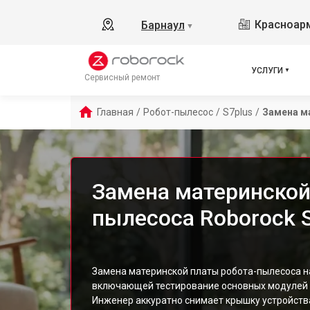
Красноарм
Барнаул
▼
УСЛУГИ
Сервисный ремонт
Главная
/
Робот-пылесос
/
S7plus
/
Замена м
Замена материнской
пылесоса Roborock S
Замена материнской платы робота-пылесоса н
включающей тестирование основных модулей и
Инженер аккуратно снимает крышку устройства