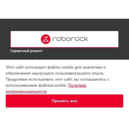
Сервисный ремонт
ВЫБЕРИ СВОЙ ГОРОД
Этот сайт использует файлы cookie для аналитики и
Ремонт вертикального пылесоса Roborock в
Москве
обеспечения наилучшего пользовательского опыта.
Ремонт вертикального пылесоса Roborock в
Краснодаре
Продолжая использовать этот сайт, вы соглашаетесь с
Ремонт вертикального пылесоса Roborock в
Ростове-на-
использованием файлов cookie.
Политика
Дону
конфиденциальности
Ремонт вертикального пылесоса Roborock в
Нижнем
Принять все
Новгороде
Ремонт вертикального пылесоса Roborock в
Новосибирске
Ремонт вертикального пылесоса Roborock в
Челябинске
Ремонт вертикального пылесоса Roborock в